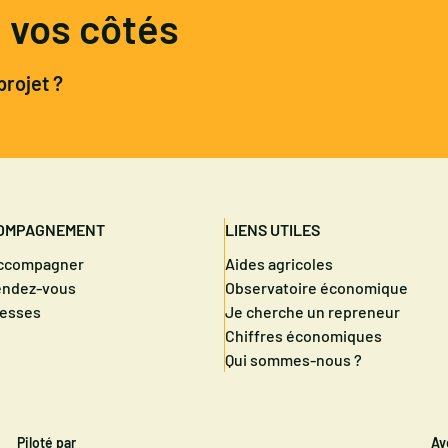
à vos côtés
projet ?
OMPAGNEMENT
LIENS UTILES
accompagner
Aides agricoles
endez-vous
Observatoire économique
resses
Je cherche un repreneur
Chiffres économiques
Qui sommes-nous ?
Piloté par
Av