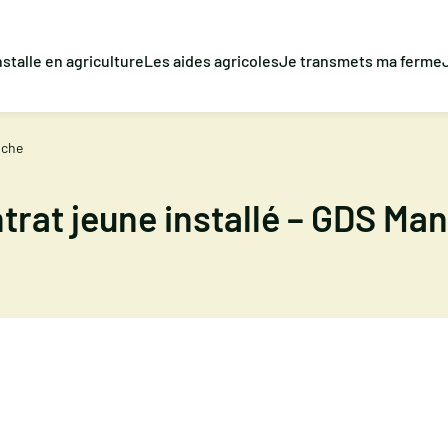
nstalle en agriculture
Les aides agricoles
Je transmets ma ferme
nche
trat jeune installé – GDS Ma