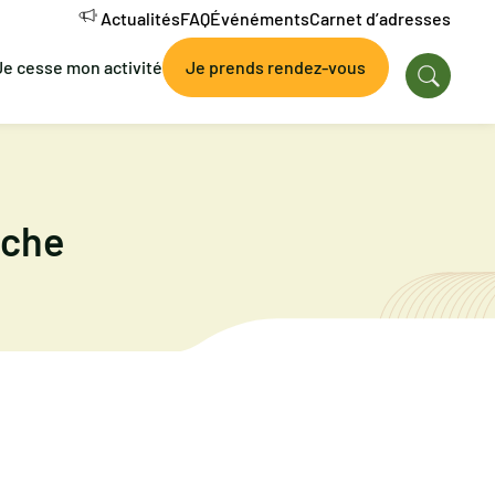
Actualités
FAQ
Événéments
Carnet d’adresses
Je cesse mon activité
Je prends rendez-vous
nche