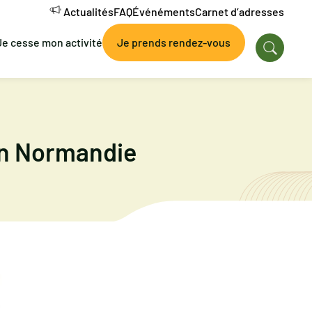
Actualités
FAQ
Événéments
Carnet d’adresses
Je cesse mon activité
Je prends rendez-vous
en Normandie