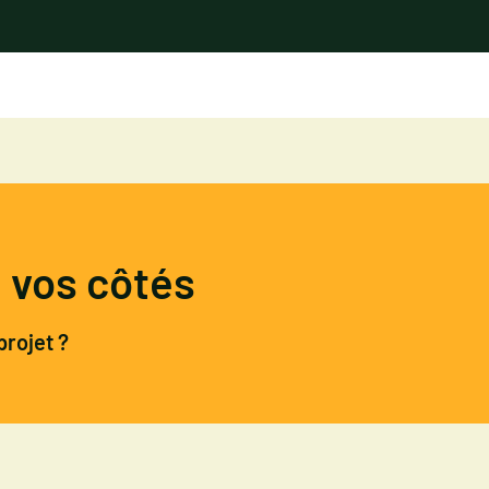
à vos côtés
projet ?