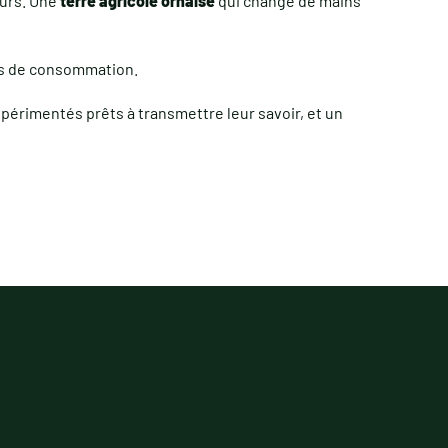
eurs. Une
terre agricole ornaise
qui change de mains
sins de consommation.
périmentés prêts à transmettre leur savoir, et un