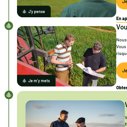
Je
J'y pense
En a
Vou
Nous 
Vous 
risqu
J
Je m’y mets
Obte
V
f