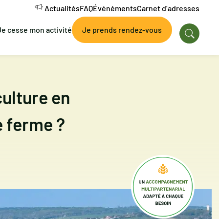
Actualités
FAQ
Événéments
Carnet d’adresses
Je cesse mon activité
Je prends rendez-vous
ulture en
 ferme ?