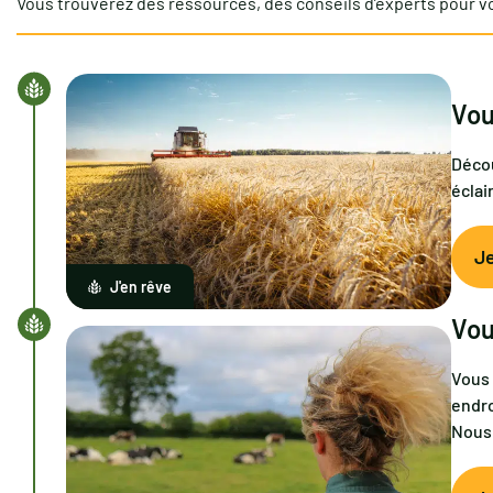
Vous trouverez des ressources, des conseils d’experts pour v
Vou
Décou
éclai
J
J'en rêve
Vou
Vous 
endro
Nous 