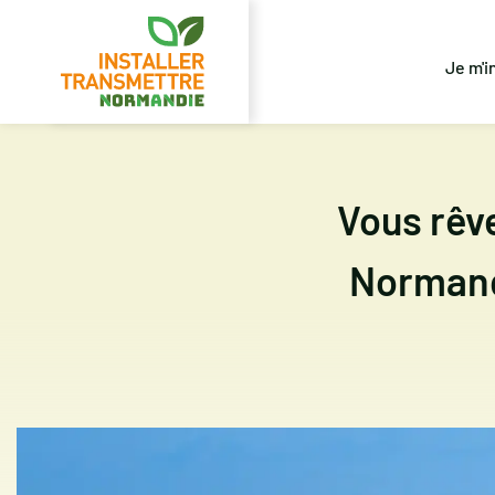
Je m'i
Vous rêv
Normand