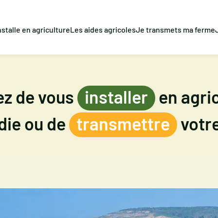
nstalle en agriculture
Les aides agricoles
Je transmets ma ferme
ez de vous
installer
en agric
ie ou de
transmettre
votre