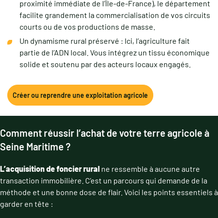
proximité immédiate de l’Île-de-France), le département
facilite grandement la commercialisation de vos circuits
courts ou de vos productions de masse.
Un dynamisme rural préservé : Ici, l’agriculture fait
partie de l’ADN local. Vous intégrez un tissu économique
solide et soutenu par des acteurs locaux engagés.
Créer ou reprendre une exploitation agricole
Comment réussir l’achat de votre terre agricole à
Seine Maritime ?
L’acquisition de foncier rural
ne ressemble à aucune autre
transaction immobilière. C’est un parcours qui demande de la
méthode et une bonne dose de flair. Voici les points essentiels à
garder en tête :